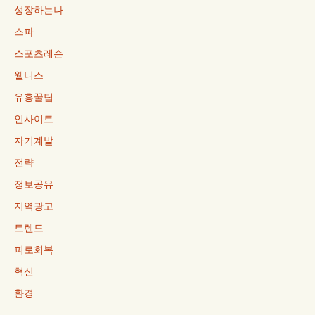
성장하는나
스파
스포츠레슨
웰니스
유흥꿀팁
인사이트
자기계발
전략
정보공유
지역광고
트렌드
피로회복
혁신
환경