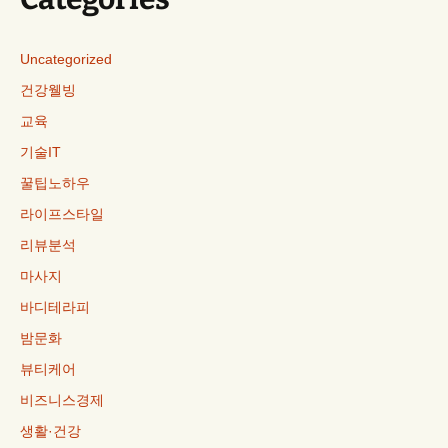
Uncategorized
건강웰빙
교육
기술IT
꿀팁노하우
라이프스타일
리뷰분석
마사지
바디테라피
밤문화
뷰티케어
비즈니스경제
생활·건강