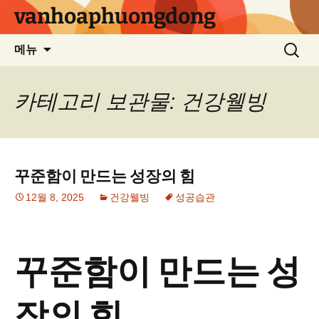
컨
vanhoaphuongdong
텐
츠
검
메뉴
로
색:
건
너
카테고리 보관물: 건강웰빙
뛰
기
꾸준함이 만드는 성장의 힘
12월 8, 2025
건강웰빙
성공습관
꾸준함이 만드는 성
장의 힘