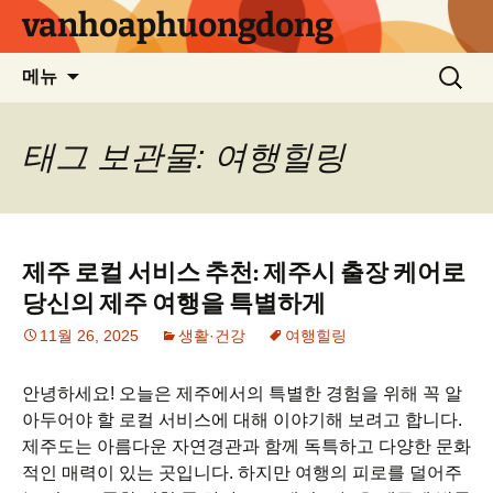
컨
vanhoaphuongdong
텐
츠
검
메뉴
로
색:
건
너
태그 보관물: 여행힐링
뛰
기
제주 로컬 서비스 추천: 제주시 출장 케어로
당신의 제주 여행을 특별하게
11월 26, 2025
생활·건강
여행힐링
안녕하세요! 오늘은 제주에서의 특별한 경험을 위해 꼭 알
아두어야 할 로컬 서비스에 대해 이야기해 보려고 합니다.
제주도는 아름다운 자연경관과 함께 독특하고 다양한 문화
적인 매력이 있는 곳입니다. 하지만 여행의 피로를 덜어주