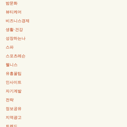
밤문화
뷰티케어
비즈니스경제
생활·건강
성장하는나
스파
스포츠레슨
웰니스
유흥꿀팁
인사이트
자기계발
전략
정보공유
지역광고
트렌드