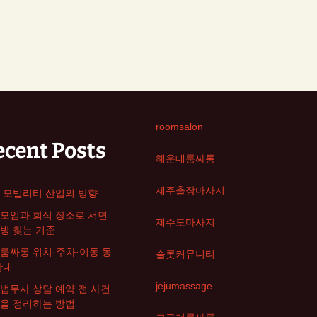
roomsalon
ecent Posts
해운대룸싸롱
제주출장마사지
 모빌리티 산업의 방향
모임과 회식 장소로 서면
제주도마사지
방 찾는 기준
룸싸롱 위치·주차·이동 동
슬롯커뮤니티
안내
jejumassage
법무사 상담 예약 전 사건
을 정리하는 방법