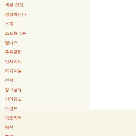
생활·건강
성장하는나
스파
스포츠레슨
웰니스
유흥꿀팁
인사이트
자기계발
전략
정보공유
지역광고
트렌드
피로회복
혁신