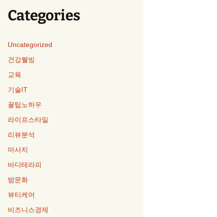
Categories
Uncategorized
건강웰빙
교육
기술IT
꿀팁노하우
라이프스타일
리뷰분석
마사지
바디테라피
밤문화
뷰티케어
비즈니스경제