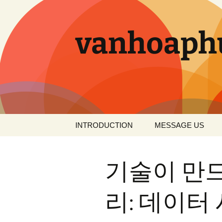
컨
텐
츠
vanhoaph
로
건
너
뛰
기
INTRODUCTION
MESSAGE US
기술이 만
리: 데이터