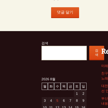
검색
R
검
색
미래
친구
노래
2026 8월
대전
월
화
수
목
금
토
일
선 
1
2
부산
3
4
5
6
7
8
9
내용
10
11
12
13
14
15
16