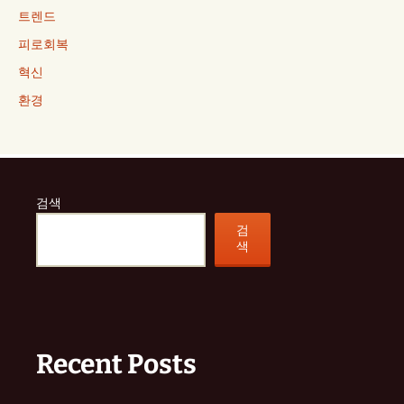
트렌드
피로회복
혁신
환경
검색
검
색
Recent Posts