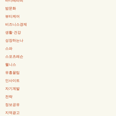
바디테라피
밤문화
뷰티케어
비즈니스경제
생활·건강
성장하는나
스파
스포츠레슨
웰니스
유흥꿀팁
인사이트
자기계발
전략
정보공유
지역광고