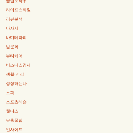
꿀팁노하우
라이프스타일
리뷰분석
마사지
바디테라피
밤문화
뷰티케어
비즈니스경제
생활·건강
성장하는나
스파
스포츠레슨
웰니스
유흥꿀팁
인사이트