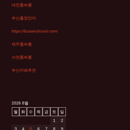
대전룸싸롱
부산출장안마
https://busanuhcool.com/
제주룸싸롱
서면룸싸롱
부산카페추천
2026 8월
월
화
수
목
금
토
일
1
2
3
4
5
6
7
8
9