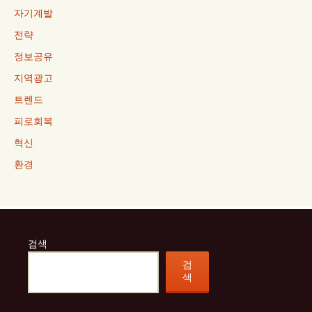
자기계발
전략
정보공유
지역광고
트렌드
피로회복
혁신
환경
검색
검
색