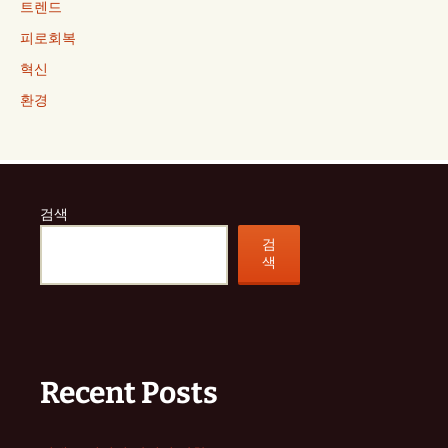
트렌드
피로회복
혁신
환경
검색
검
색
Recent Posts