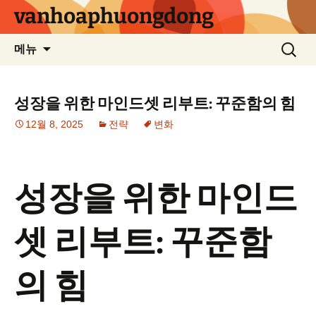
컨
vanhoaphuongdong
텐
츠
검
메뉴
로
색:
건
너
성장을 위한 마인드셋 리부트: 꾸준함의 힘
뛰
12월 8, 2025
전략
변화
기
성장을 위한 마인드
셋 리부트: 꾸준함
의 힘