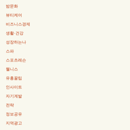
밤문화
뷰티케어
비즈니스경제
생활·건강
성장하는나
스파
스포츠레슨
웰니스
유흥꿀팁
인사이트
자기계발
전략
정보공유
지역광고