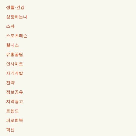
생활·건강
성장하는나
스파
스포츠레슨
웰니스
유흥꿀팁
인사이트
자기계발
전략
정보공유
지역광고
트렌드
피로회복
혁신