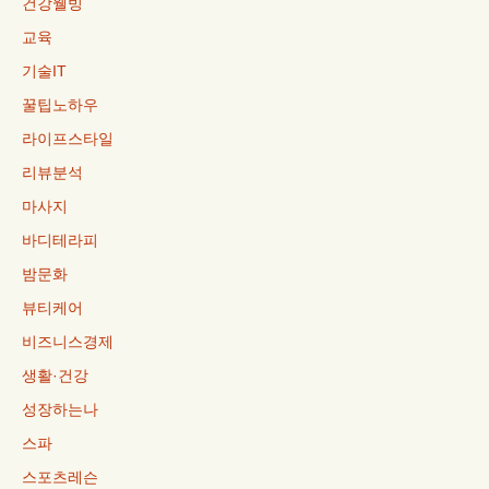
건강웰빙
교육
기술IT
꿀팁노하우
라이프스타일
리뷰분석
마사지
바디테라피
밤문화
뷰티케어
비즈니스경제
생활·건강
성장하는나
스파
스포츠레슨