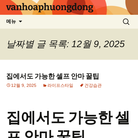
컨
vanhoaphuongdong
텐
츠
검
메뉴
로
색:
건
너
날짜별 글 목록: 12월 9, 2025
뛰
기
집에서도 가능한 셀프 안마 꿀팁
12월 9, 2025
라이프스타일
건강습관
집에서도 가능한 셀
프 안마 꿀팁