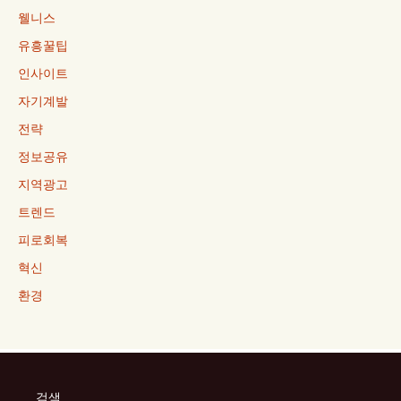
웰니스
유흥꿀팁
인사이트
자기계발
전략
정보공유
지역광고
트렌드
피로회복
혁신
환경
검색